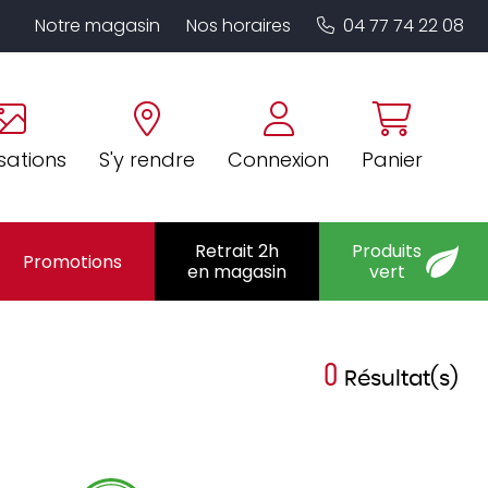
Notre magasin
Nos horaires
04 77 74 22 08
sations
S'y rendre
Connexion
Panier
Retrait 2h
Produits
Promotions
en magasin
vert
0
Résultat(s)