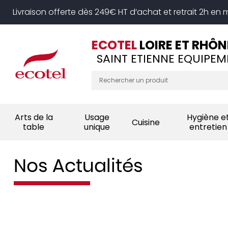
Panneau de gestion des cookies
Livraison offerte dès 249€ HT d’achat et retrait 2h en
ECOTEL
LOIRE ET RHÔN
SAINT ETIENNE EQUIPEM
Arts de la
Usage
Hygiène e
Cuisine
table
unique
entretien
Nos Actualités