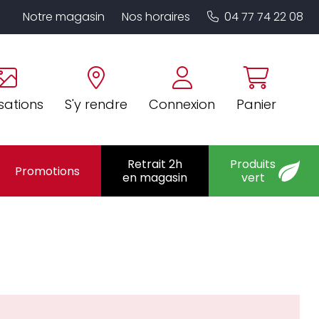
Notre magasin
Nos horaires
04 77 74 22 08
sations
S'y rendre
Connexion
Panier
Retrait 2h
Produits
Promotions
en magasin
vert