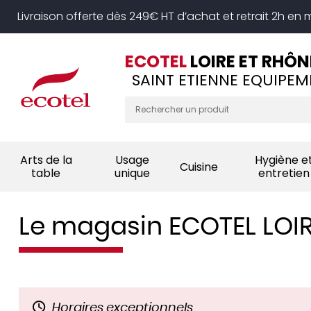
Panneau de gestion des cookies
Livraison offerte dès 249€ HT d’achat et retrait 2h en
ECOTEL
LOIRE ET RHÔN
SAINT ETIENNE EQUIPEM
Arts de la
Usage
Hygiène e
Cuisine
table
unique
entretien
Le magasin ECOTEL LOI
Horaires exceptionnels